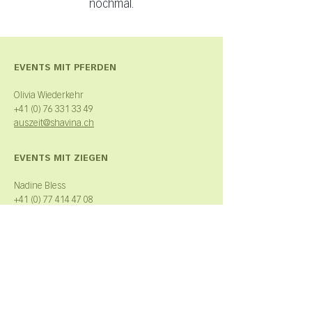
nochmal.
EVENTS MIT PFERDEN
Olivia Wiederkehr
+41 (0) 76 331 33 49
auszeit@shavina.ch
EVENTS MIT ZIEGEN
Nadine Bless
+41 (0) 77 414 47 08
auszeit@shavina.ch
ALLGEMEINE GESCHÄFTSBEDINGUNGEN
IMPRESSUM
Datenschutzerklärung