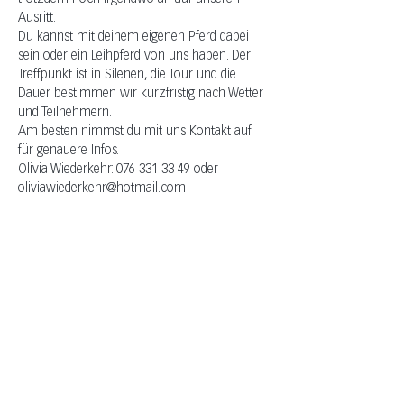
Ausritt.
Du kannst mit deinem eigenen Pferd dabei 
sein oder ein Leihpferd von uns haben. Der 
Treffpunkt ist in Silenen, die Tour und die 
Dauer bestimmen wir kurzfristig nach Wetter 
und Teilnehmern.
Am besten nimmst du mit uns Kontakt auf 
für genauere Infos.
Olivia Wiederkehr: 076 331 33 49 oder 
oliviawiederkehr@hotmail.com
EVENTS MIT PFERDEN
Olivia Wiederkehr
+41 (0) 76 331 33 49
auszeit@shavina.ch