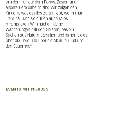
um den Hof, auf dem Ponys, Ziegen und
andere Tiere daheim sind. Wir zeigen den
Kindern, was es alles zu tun gibt, wenn man
Tiere hält und sie dürfen auch selbst
mitanpacken. Wir machen kleine
Wanderungen mit den Geissen, basteln
Sachen aus Naturmaterialien und lernen vieles
über die Tiere und über die Abläufe rund um
den Bauernhof.
EVENTS MIT PFERDEN
Olivia Wiederkehr
+41 (0) 76 331 33 49
auszeit@shavina.ch
EVENTS MIT ZIEGEN