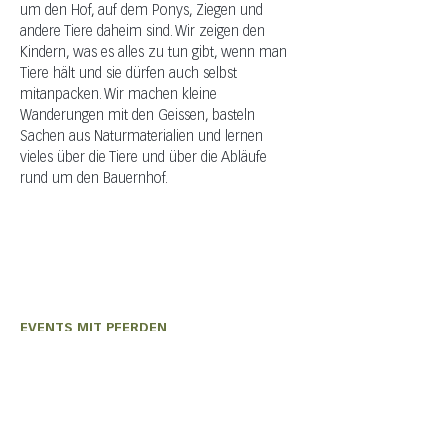
um den Hof, auf dem Ponys, Ziegen und 
andere Tiere daheim sind. Wir zeigen den 
Kindern, was es alles zu tun gibt, wenn man 
Tiere hält und sie dürfen auch selbst 
mitanpacken. Wir machen kleine 
Wanderungen mit den Geissen, basteln 
Sachen aus Naturmaterialien und lernen 
vieles über die Tiere und über die Abläufe 
rund um den Bauernhof. 
EVENTS MIT PFERDEN
Olivia Wiederkehr
+41 (0) 76 331 33 49
auszeit@shavina.ch