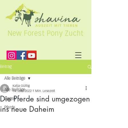
New Forest Pony Zucht
Beitrag
Alle Beiträge
Katja Gültig
Alle Beiträge
14. Juni 2022
1 Min. Lesezeit
Die Pferde sind umgezogen
Ziegen
ins neue Daheim
Pferde